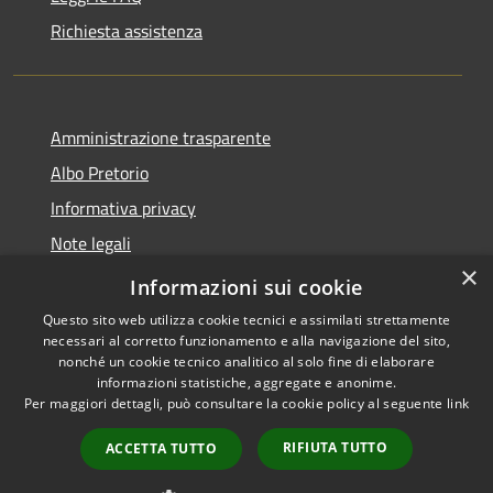
Richiesta assistenza
Amministrazione trasparente
Albo Pretorio
Informativa privacy
Note legali
×
Dichiarazione di accessibilità
Informazioni sui cookie
Questo sito web utilizza cookie tecnici e assimilati strettamente
necessari al corretto funzionamento e alla navigazione del sito,
nonché un cookie tecnico analitico al solo fine di elaborare
informazioni statistiche, aggregate e anonime.
RSS
Copyright © 2026 • Comune di
Per maggiori dettagli, può consultare la cookie policy al seguente
link
Accessibilità
Rosora • Powered by
Privacy
Municipium
Accesso
•
RIFIUTA TUTTO
ACCETTA TUTTO
Cookie
redazione