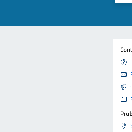
Cont
Prob