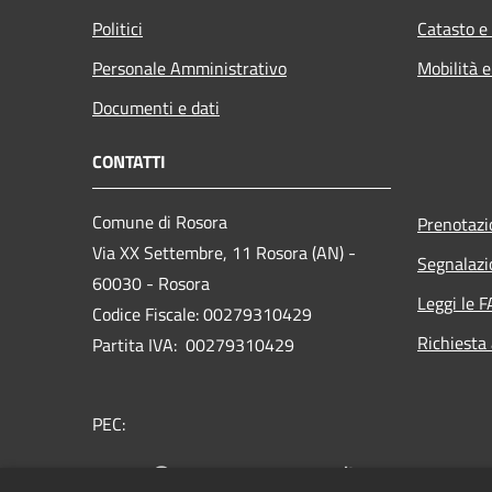
Politici
Catasto e
Personale Amministrativo
Mobilità e
Documenti e dati
CONTATTI
Comune di Rosora
Prenotaz
Via XX Settembre, 11 Rosora (AN) -
Segnalazi
60030 - Rosora
Leggi le 
Codice Fiscale: 00279310429
Richiesta
Partita IVA: 00279310429
PEC:
comune@pec.comune.rosora.an.it